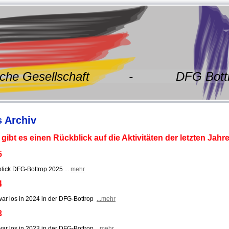
ösische Gesellschaft - DFG Bott
 Archiv
 gibt es einen Rückblick auf die Aktivitäten der letzten Jahr
5
lick DFG-Bottrop 2025 ...
mehr
4
ar los in 2024 in der DFG-Bottrop
...mehr
3
ar los in 2023 in der DFG-Bottrop ...
mehr