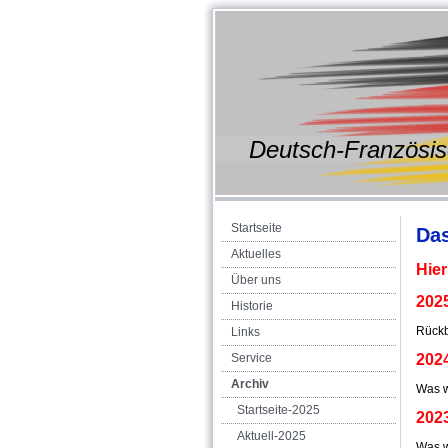
Deutsch-Franz
Startseite
Das
Aktuelles
Hier
Über uns
202
Historie
Rückb
Links
Service
202
Archiv
Was w
Startseite-2025
202
Aktuell-2025
Was w