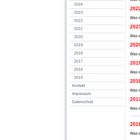
2024
202
2023
Was w
2022
202
2021
Was w
2020
202
2019
2018
Was w
2017
201
2016
Was w
2015
201
Kontakt
Was w
Impressum
201
Datenschutz
Was w
201
Was w