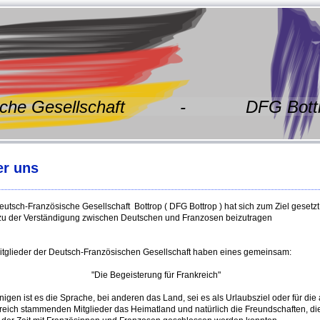
ösische Gesellschaft - DFG Bott
er uns
eutsch-Französische Gesellschaft Bottrop ( DFG Bottrop ) hat sich zum Ziel gesetzt
 zu der Verständigung zwischen Deutschen und Franzosen beizutragen
itglieder der Deutsch-Französischen Gesellschaft haben eines gemeinsam:
"Die Begeisterung für Frankreich"
inigen ist es die Sprache, bei anderen das Land, sei es als Urlaubsziel oder für die
reich stammenden Mitglieder das Heimatland und natürlich die Freundschaften, di