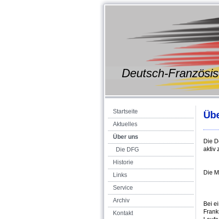
Deutsch-Franz
Startseite
Üb
Aktuelles
Über uns
Die D
aktiv
Die DFG
Historie
Die M
Links
Service
Archiv
Bei e
Frank
Kontakt