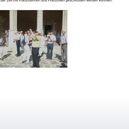
 der Zeit mit Französinnen und Franzosen geschlossen werden konnten.